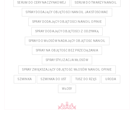
SERUM DO CERY NACZYNKOWEJ
SERUM DO TWARZY NANOIL
SPRAY DODAJĄCY OBJĘTOŚCI NANOIL JAK STOSOWAĆ
SPRAY DODAJĄCY OBJĘTOŚCI NANOIL OPINIE
SPRAY DODAJĄCY OBJĘTOŚCI Z ODŻYWKĄ
SPRAY DO WŁOSÓW NADAJĄCY OBJĘTOŚĆ NANOIL
SPRAY NA OBJĘTOŚĆ BEZ PRZECIĄŻANIA
SPRAY STYLIZACJA WŁOSÓW
SPRAY ZWIĘKSZAJĄCY OBJĘTOŚĆ WŁOSÓW NANOIL OPINIE
SZMINKA
SZMINKA DO UST
TUSZ DO RZĘS
URODA
WŁOSY