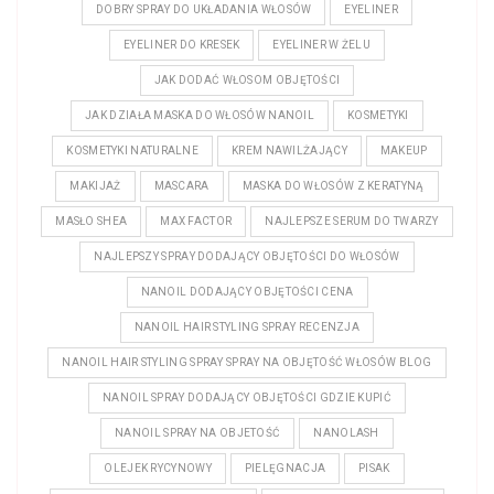
DOBRY SPRAY DO UKŁADANIA WŁOSÓW
EYELINER
EYELINER DO KRESEK
EYELINER W ŻELU
JAK DODAĆ WŁOSOM OBJĘTOŚCI
JAK DZIAŁA MASKA DO WŁOSÓW NANOIL
KOSMETYKI
KOSMETYKI NATURALNE
KREM NAWILŻAJĄCY
MAKEUP
MAKIJAŻ
MASCARA
MASKA DO WŁOSÓW Z KERATYNĄ
MASŁO SHEA
MAX FACTOR
NAJLEPSZE SERUM DO TWARZY
NAJLEPSZY SPRAY DODAJĄCY OBJĘTOŚCI DO WŁOSÓW
NANOIL DODAJĄCY OBJĘTOŚCI CENA
NANOIL HAIR STYLING SPRAY RECENZJA
NANOIL HAIR STYLING SPRAY SPRAY NA OBJĘTOŚĆ WŁOSÓW BLOG
NANOIL SPRAY DODAJĄCY OBJĘTOŚCI GDZIE KUPIĆ
NANOIL SPRAY NA OBJETOŚĆ
NANOLASH
OLEJEK RYCYNOWY
PIELĘGNACJA
PISAK