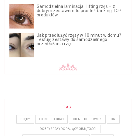
Samodzielna laminacja i lifting rzęs – z
dobrym zestawem to proste! Ranking TOP
produktów
Jak przedłużyć rzęsy w 10 minut w domu?
Testuję zestawy do samodzielnego
przedłużania rzęs
TAGI
BŁĘDY
CIENIE DO BRWI
CIENIE DO POWIEK
DIY
DOBRY SPRAY DODAJĄCY OBJĘTOŚCI