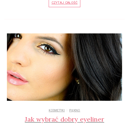
CZYTAJ CAŁOŚĆ
KOSMETYKI
PIĘKNO
Jak wybrać dobry eyeliner