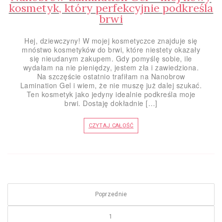
kosmetyk, który perfekcyjnie podkreśla
brwi
Hej, dziewczyny! W mojej kosmetyczce znajduje się
mnóstwo kosmetyków do brwi, które niestety okazały
się nieudanym zakupem. Gdy pomyślę sobie, ile
wydałam na nie pieniędzy, jestem zła i zawiedziona.
Na szczęście ostatnio trafiłam na Nanobrow
Lamination Gel i wiem, że nie muszę już dalej szukać.
Ten kosmetyk jako jedyny idealnie podkreśla moje
brwi. Dostaję dokładnie […]
CZYTAJ CAŁOŚĆ
Nawigacja po wpisach
Poprzednie
Page
1