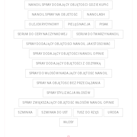
NANOIL SPRAY DODAJĄCY OBJĘTOŚCI GDZIE KUPIĆ
NANOIL SPRAY NA OBJETOŚĆ
NANOLASH
OLEJEK RYCYNOWY
PIELĘGNACJA
PISAK
SERUM DO CERY NACZYNKOWEJ
SERUM DO TWARZY NANOIL
SPRAY DODAJĄCY OBJĘTOŚCI NANOIL JAK STOSOWAĆ
SPRAY DODAJĄCY OBJĘTOŚCI NANOIL OPINIE
SPRAY DODAJĄCY OBJĘTOŚCI Z ODŻYWKĄ
SPRAY DO WŁOSÓW NADAJĄCY OBJĘTOŚĆ NANOIL
SPRAY NA OBJĘTOŚĆ BEZ PRZECIĄŻANIA
SPRAY STYLIZACJA WŁOSÓW
SPRAY ZWIĘKSZAJĄCY OBJĘTOŚĆ WŁOSÓW NANOIL OPINIE
SZMINKA
SZMINKA DO UST
TUSZ DO RZĘS
URODA
WŁOSY