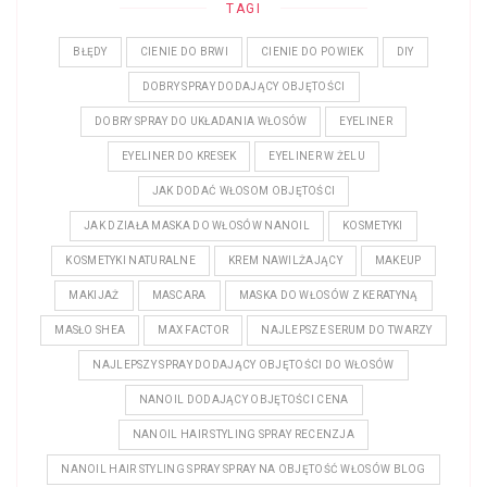
TAGI
BŁĘDY
CIENIE DO BRWI
CIENIE DO POWIEK
DIY
DOBRY SPRAY DODAJĄCY OBJĘTOŚCI
DOBRY SPRAY DO UKŁADANIA WŁOSÓW
EYELINER
EYELINER DO KRESEK
EYELINER W ŻELU
JAK DODAĆ WŁOSOM OBJĘTOŚCI
JAK DZIAŁA MASKA DO WŁOSÓW NANOIL
KOSMETYKI
KOSMETYKI NATURALNE
KREM NAWILŻAJĄCY
MAKEUP
MAKIJAŻ
MASCARA
MASKA DO WŁOSÓW Z KERATYNĄ
MASŁO SHEA
MAX FACTOR
NAJLEPSZE SERUM DO TWARZY
NAJLEPSZY SPRAY DODAJĄCY OBJĘTOŚCI DO WŁOSÓW
NANOIL DODAJĄCY OBJĘTOŚCI CENA
NANOIL HAIR STYLING SPRAY RECENZJA
NANOIL HAIR STYLING SPRAY SPRAY NA OBJĘTOŚĆ WŁOSÓW BLOG