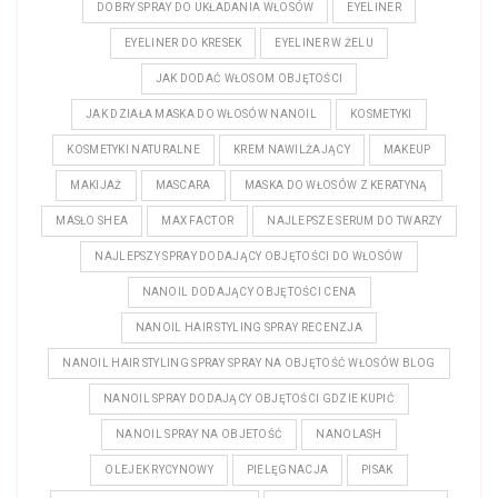
DOBRY SPRAY DO UKŁADANIA WŁOSÓW
EYELINER
EYELINER DO KRESEK
EYELINER W ŻELU
JAK DODAĆ WŁOSOM OBJĘTOŚCI
JAK DZIAŁA MASKA DO WŁOSÓW NANOIL
KOSMETYKI
KOSMETYKI NATURALNE
KREM NAWILŻAJĄCY
MAKEUP
MAKIJAŻ
MASCARA
MASKA DO WŁOSÓW Z KERATYNĄ
MASŁO SHEA
MAX FACTOR
NAJLEPSZE SERUM DO TWARZY
NAJLEPSZY SPRAY DODAJĄCY OBJĘTOŚCI DO WŁOSÓW
NANOIL DODAJĄCY OBJĘTOŚCI CENA
NANOIL HAIR STYLING SPRAY RECENZJA
NANOIL HAIR STYLING SPRAY SPRAY NA OBJĘTOŚĆ WŁOSÓW BLOG
NANOIL SPRAY DODAJĄCY OBJĘTOŚCI GDZIE KUPIĆ
NANOIL SPRAY NA OBJETOŚĆ
NANOLASH
OLEJEK RYCYNOWY
PIELĘGNACJA
PISAK