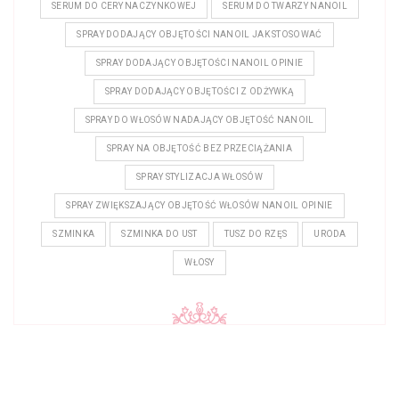
SERUM DO CERY NACZYNKOWEJ
SERUM DO TWARZY NANOIL
SPRAY DODAJĄCY OBJĘTOŚCI NANOIL JAK STOSOWAĆ
SPRAY DODAJĄCY OBJĘTOŚCI NANOIL OPINIE
SPRAY DODAJĄCY OBJĘTOŚCI Z ODŻYWKĄ
SPRAY DO WŁOSÓW NADAJĄCY OBJĘTOŚĆ NANOIL
SPRAY NA OBJĘTOŚĆ BEZ PRZECIĄŻANIA
SPRAY STYLIZACJA WŁOSÓW
SPRAY ZWIĘKSZAJĄCY OBJĘTOŚĆ WŁOSÓW NANOIL OPINIE
SZMINKA
SZMINKA DO UST
TUSZ DO RZĘS
URODA
WŁOSY