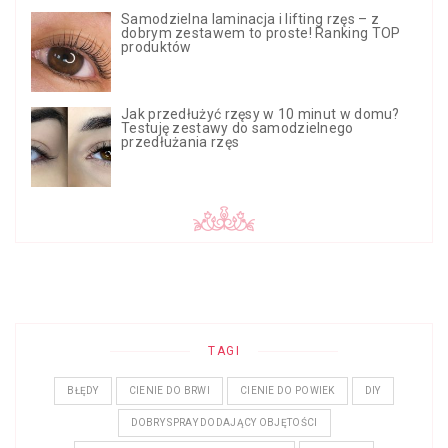
Samodzielna laminacja i lifting rzęs – z
dobrym zestawem to proste! Ranking TOP
produktów
Jak przedłużyć rzęsy w 10 minut w domu?
Testuję zestawy do samodzielnego
przedłużania rzęs
TAGI
BŁĘDY
CIENIE DO BRWI
CIENIE DO POWIEK
DIY
DOBRY SPRAY DODAJĄCY OBJĘTOŚCI