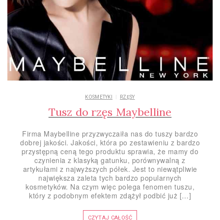
KOSMETYKI
RZĘSY
Tusz do rzęs Maybelline
Firma Maybelline przyzwyczaiła nas do tuszy bardzo
dobrej jakości. Jakości, która po zestawieniu z bardzo
przystępną ceną tego produktu sprawia, że mamy do
czynienia z klasyką gatunku, porównywalną z
artykułami z najwyższych półek. Jest to niewątpliwie
największa zaleta tych bardzo popularnych
kosmetyków. Na czym więc polega fenomen tuszu,
który z podobnym efektem zdążył podbić już […]
CZYTAJ CAŁOŚĆ