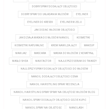
DOBRY SPRAY DODAJĄCY OBJĘTOŚCI
DOBRY SPRAY DO UKŁADANIA WŁOSÓW
EYELINER
EYELINER DO KRESEK
EYELINER W ŻELU
JAK DODAĆ WŁOSOM OBJĘTOŚCI
JAK DZIAŁA MASKA DO WŁOSÓW NANOIL
KOSMETYKI
KOSMETYKI NATURALNE
KREM NAWILŻAJĄCY
MAKEUP
MAKIJAŻ
MASCARA
MASKA DO WŁOSÓW Z KERATYNĄ
MASŁO SHEA
MAX FACTOR
NAJLEPSZE SERUM DO TWARZY
NAJLEPSZY SPRAY DODAJĄCY OBJĘTOŚCI DO WŁOSÓW
NANOIL DODAJĄCY OBJĘTOŚCI CENA
NANOIL HAIR STYLING SPRAY RECENZJA
NANOIL HAIR STYLING SPRAY SPRAY NA OBJĘTOŚĆ WŁOSÓW BLOG
NANOIL SPRAY DODAJĄCY OBJĘTOŚCI GDZIE KUPIĆ
NANOIL SPRAY NA OBJETOŚĆ
NANOLASH